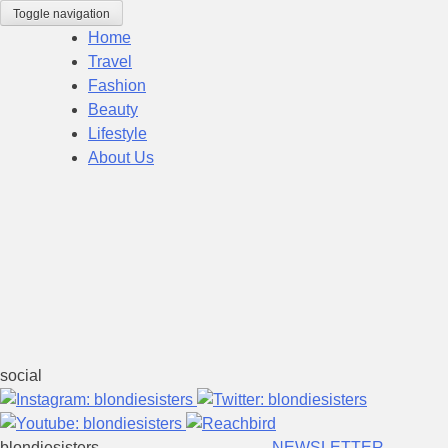
Skip
Toggle navigation
to
Home
content
Travel
Fashion
Beauty
Lifestyle
About Us
social
blondiesisters
NEWSLETTER