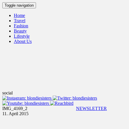
Skip
Toggle navigation
to
content
Home
Travel
Fashion
Beauty
Lifestyle
About Us
social
IMG_4169_2
NEWSLETTER
11. April 2015