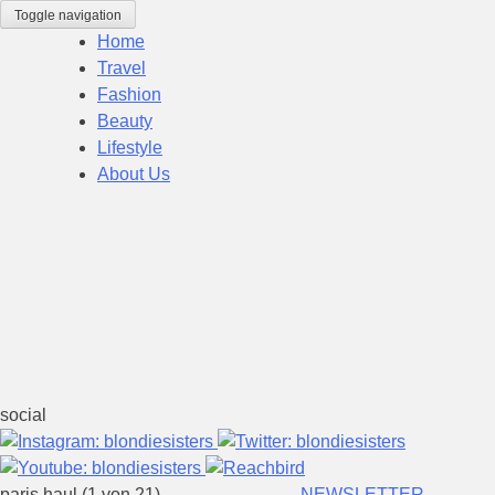
Skip
Toggle navigation
to
Home
content
Travel
Fashion
Beauty
Lifestyle
About Us
social
paris haul (1 von 21)
NEWSLETTER